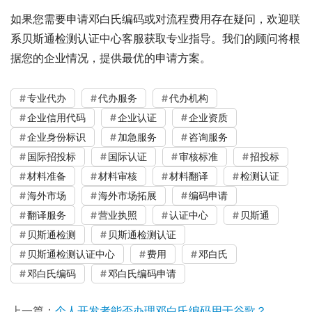
如果您需要申请邓白氏编码或对流程费用存在疑问，欢迎联
系贝斯通检测认证中心客服获取专业指导。我们的顾问将根
据您的企业情况，提供最优的申请方案。
专业代办
代办服务
代办机构
企业信用代码
企业认证
企业资质
企业身份标识
加急服务
咨询服务
国际招投标
国际认证
审核标准
招投标
材料准备
材料审核
材料翻译
检测认证
海外市场
海外市场拓展
编码申请
翻译服务
营业执照
认证中心
贝斯通
贝斯通检测
贝斯通检测认证
贝斯通检测认证中心
费用
邓白氏
邓白氏编码
邓白氏编码申请
上一篇：
个人开发者能否办理邓白氏编码用于谷歌？