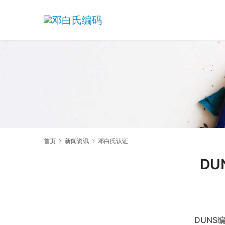
首页
新闻资讯
邓白氏认证
D
DUN