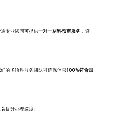
斯通专业顾问可提供
一对一材料预审服务
，避
我们的多语种服务团队可确保信息
100%符合国
显著提升办理速度。