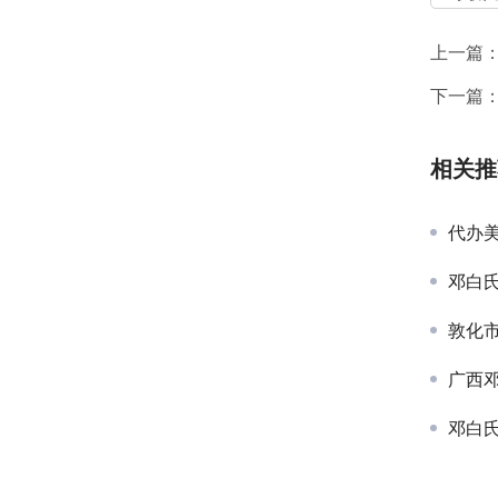
上一篇
下一篇
相关推
代办美
邓白氏
敦化
广西
邓白