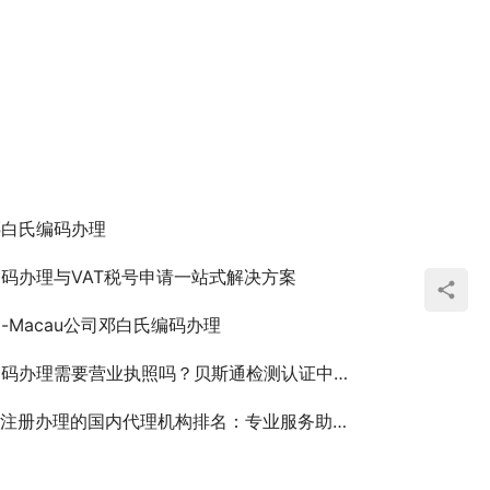
邓白氏编码办理
码办理与VAT税号申请一站式解决方案
-Macau公司邓白氏编码办理
码办理需要营业执照吗？贝斯通检测认证中心专业解答
注册办理的国内代理机构排名：专业服务助力企业合规出海