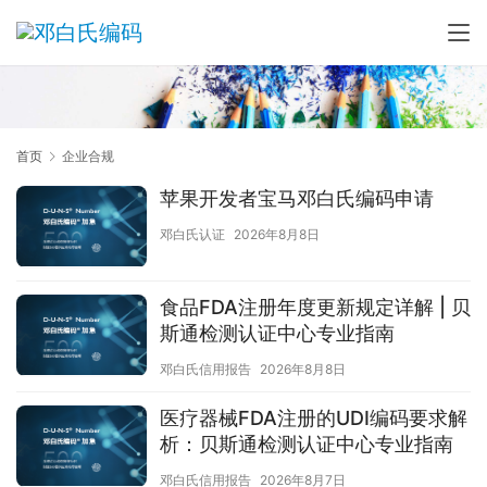
首页
企业合规
苹果开发者宝马邓白氏编码申请
邓白氏认证
2026年8月8日
食品FDA注册年度更新规定详解 | 贝
斯通检测认证中心专业指南
邓白氏信用报告
2026年8月8日
医疗器械FDA注册的UDI编码要求解
析：贝斯通检测认证中心专业指南
邓白氏信用报告
2026年8月7日