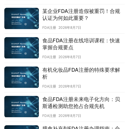
某企业FDA注册造假被重罚！合规
认证为何如此重要？
FDA注册
2026年8月7日
食品FDA注册在线培训课程：快速
掌握合规要点
FDA注册
2026年8月7日
有机化妆品FDA注册的特殊要求解
析
FDA注册
2026年8月7日
食品FDA注册未来电子化方向：贝
斯通检测助您抢占合规先机
FDA注册
2026年8月7日
膳食补充剂FDA注册办理指南：合