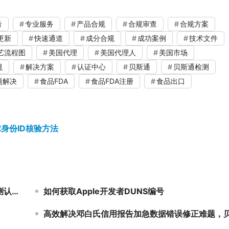
号
专业服务
产品合规
合规审查
合规方案
更新
快速通道
成分合规
成功案例
技术文件
艺流程图
美国代理
美国代理人
美国市场
规
解决方案
认证中心
贝斯通
贝斯通检测
题解决
食品FDA
食品FDA注册
食品出口
身份ID核验方法
助力
如何获取Apple开发者DUNS编号
高效解决邓白氏信用报告加急数据错误修正难题，贝斯通检测认证中心为您护