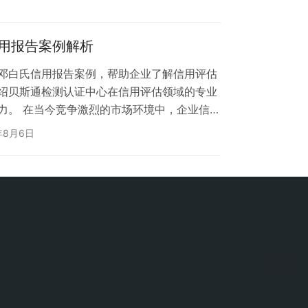
争力。通过认证的企业可获得专属DUNS编
质的疑虑，尤其在欧美市场投标时成为必备资
信用报告案例解析
. 前期材料准备 企业营业执照（需中英文对…
的邓白氏信用报告案例，帮助企业了解信用评估
绍贝斯通检测认证中心在信用评估领域的专业
力。 在当今竞争激烈的市场环境中，企业信用
标之一。江苏作为我国经济发达省份，众多行
年8月6日
展现了其卓越的商业信用和可持续发展能力。本
信用报告的价值所在。 一、邓白氏信用报告的
际公认的商业信用评估工具，能够全面反映企