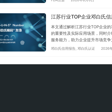
江苏外贸企业在国际采购链中的竞
号，有效消除海外客户对供应商资
江苏行业TOP企业邓白氏
质。 二、江苏企业认证核心流程 1
本文通过解析江苏行业TOP企业
的重要性及实际应用场景，同时介
服务能力，助力企业提升市场竞争
已成为衡量企业综合实力的重要指
邓白氏信用报告
,
邓白氏认证
2026
业TOP企业通过邓白氏信用报告
文将通过实际案例解析，为您揭示
核心价值 邓白氏信用报告作为国
业…