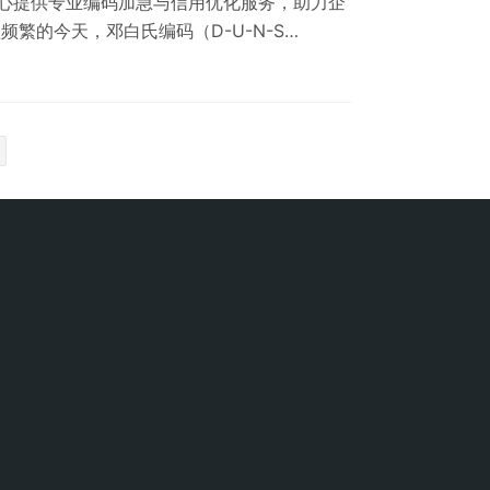
心提供专业编码加急与信用优化服务，助力企
频繁的今天，邓白氏编码（D-U-N-S
身份标识，已成为海外招标、跨境合作的重要通
"体检报告"，直接影响着国际合作伙伴的信任
急服务与信用报告之间的深度关联。 为什么企
 当企业面临以下场景时，邓白氏编码加急服…