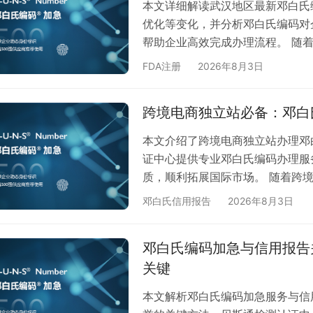
本文详细解读武汉地区最新邓白氏
优化等变化，并分析邓白氏编码对
帮助企业高效完成办理流程。 随着
S Number）作为国际通用的
FDA注册
2026年8月3日
标等商业活动的必备资质。近期，
通检测认证中心为您带来最新政策
跨境电商独立站必备：邓白
1. 申请材料简化：新政策下，武
本文介绍了跨境电商独立站办理邓
证中心提供专业邓白氏编码办理服
质，顺利拓展国际市场。 随着跨
立站来拓展海外市场。在独立站运营过
邓白氏信用报告
2026年8月3日
作为国际通用的企业身份标识，已
通检测认证中心为您提供专业、高
邓白氏编码加急与信用报告
业务顺利开展。 什么是邓白氏编
关键
本文解析邓白氏编码加急服务与信