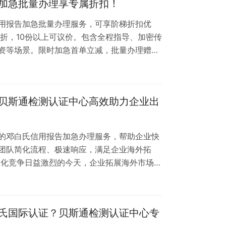
加急批量办理享专属折扣！
等主流平台要求供应商提供 …
用报告加急批量办理服务，可享阶梯折扣优
9折，10份以上可议价。包含全程指导、加密传
资等场景。限时加急首单立减，批量办理赠评
，邓白氏信用报告已成为企业拓展市场、建立合
证中心深知时效性与成本对企业的重要性，现
服务，更可享受阶梯式折扣优惠，助您快速获
贝斯通检测认证中心高效助力企业出
们的加急批量服务？ 极速响应：专业团队优先
的邓白氏信用报告加急办理服务，帮助企业快
团队简化流程、极速响应，满足企业海外拓
球化竞争日益激烈的今天，企业拓展海外市场
务合作的"通行证"。无论是参与国际投标、建
，一份权威的邓白氏信用报告都能显著提升企
斯通办理加急邓白氏信用报告？ 贝斯通检测认
氏国际认证？贝斯通检测认证中心专
供商，深谙国际信用评估体系，能够为企业提