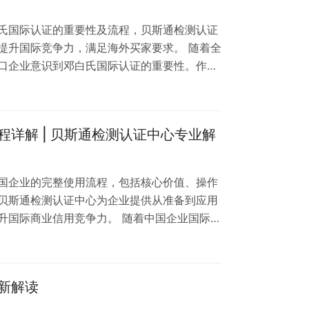
氏国际认证的重要性及流程，贝斯通检测认证
提升国际竞争力，满足海外买家要求。 随着全
口企业意识到邓白氏国际认证的重要性。作为
白氏认证已成为众多海外买家和金融机构评估
出口企业需要邓白氏国际认证？ 邓白氏国际认
市场竞争力，获得更多海外订单 增强企业信用
详解 | 贝斯通检测认证中心专业解
国际采购商的供应商资质要求 为海外融资和投
国企业的完整使用流程，包括核心价值、操作
贝斯通检测认证中心为企业提供从准备到应用
升国际商业信用竞争力。 随着中国企业国际化
际通用的商业信用评估工具，在跨境贸易、投
斯通检测认证中心为您详细解析邓白氏报告在
利开展国际业务。 一、邓白氏报告的核心价值
新解读
务分析、商业关系网络等关键数据，被全球金