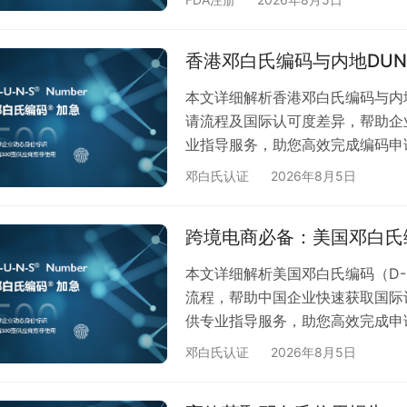
外业务时，常常面临DUNS Numbe
DUNS Number是由国际权威
香港邓白氏编码与内地DU
际身份证"。它能够： 建立全…
本文详细解析香港邓白氏编码与内
请流程及国际认可度差异，帮助企
业指导服务，助您高效完成编码申
（DUNS）作为企业身份识别的
邓白氏认证
2026年8月5日
而，许多企业对于香港邓白氏编码
细解读两者的差异，并说明如何根
跨境电商必备：美国邓白氏
香港邓白氏编码主要面向香港特别
本文详细解析美国邓白氏编码（D-U
流程，帮助中国企业快速获取国际
供专业指导服务，助您高效完成申
由国际权威机构颁发的9位数字企
邓白氏认证
2026年8月5日
政府采购及跨境电商平台资质认证
进入欧美市场的"通行证"之一。 