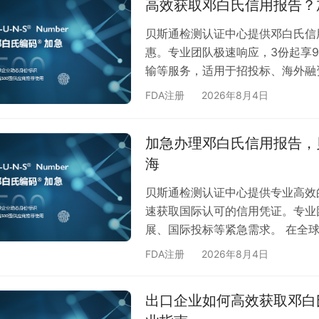
高效获取邓白氏信用报告？
驻门槛：Amazon、Walmart
贝斯通检测认证中心提供邓白氏信
惠。专业团队极速响应，3份起享
输等服务，适用于招投标、海外融
估建议书。 在全球化商业竞争中
FDA注册
2026年8月4日
作信任的重要凭证。贝斯通检测认
推出邓白氏信用报告加急批量办理
加急办理邓白氏信用报告，
取商业信用背书！ 为什么选择我
海
处理…
贝斯通检测认证中心提供专业高效
速获取国际认可的信用凭证。专业
展、国际投标等紧急需求。 在全
时，邓白氏信用报告已成为国际商
FDA注册
2026年8月4日
立供应商关系，还是申请海外融资
业的国际信誉度。 为什么选择贝
出口企业如何高效获取邓白
证中心作为专业的企业信用服务提