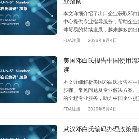
业指南
供快速、…
本文详细介绍了出口企业获取邓白
中心提供专业指导服务，帮助企业
球贸易的持续发展，越来越多的出
国际通用的商业信用评估体系，邓
FDA注册
2026年8月4日
供应商资质的重要依据。 为什么
证能够帮助出口企业： 提升国际
美国邓白氏报告中国使用流程
背书，提高海外买家信任度 满足
读
标…
本文详细解析美国邓白氏报告在中
步骤、常见问题及专业解决方案。
的全程专业服务，助力中国企业提
步伐加快，美国邓白氏报告作为国
FDA注册
2026年8月4日
融资等领域的重要性日益凸显。贝
中国的完整使用流程，助力企业顺
武汉邓白氏编码办理政策最
邓白氏报告包含企业信用评级、财
融机…