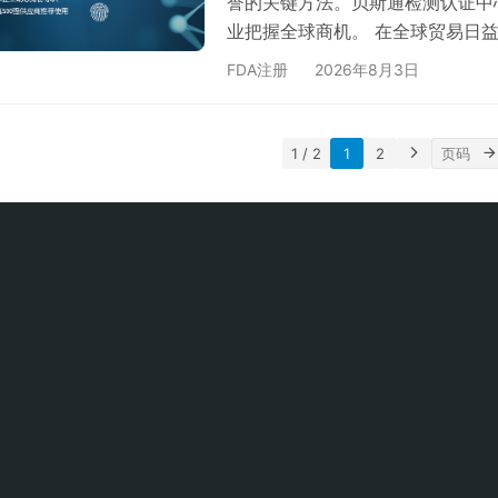
誉的关键方法。贝斯通检测认证中
业把握全球商机。 在全球贸易日益
Number）作为国际通用的企业
FDA注册
2026年8月3日
行证。而信用报告作为企业资信的
度。本文将为您揭示邓白氏编码加
业需要关注编码加急与信用报告？
1 / 2
1
2