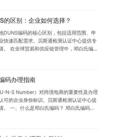
r查询的困扰。 什么是DUNS Number？
机构颁发的9位数字唯一标识码，相当于企业的"国
NS的区别：企业如何选择？
地DUNS编码的核心区别，包括适用范围、申
业快速匹配需求。贝斯通检测认证中心提供专
请。 在全球贸易和供应链管理中，邓白氏编码
国际通用标准，对企业的商业活动至关重要。然
与内地DUNS的区别存在疑惑。本文将为您详
据企业需求做出正确选择。 一、适用范围差异
编码办理指南
行政区注册的企业，适用于国际贸易、金融…
-N-S Number）对跨境电商的重要性及办理
认可的企业身份标识。贝斯通检测认证中心提
请。 一、什么是邓白氏编码？ 邓白氏编码是
业身份标识码，广泛应用于全球供应链管理、
。拥有该编码可显著提升企业国际信誉度，是
二、跨境电商为什么需要邓白氏编码？ 平台入