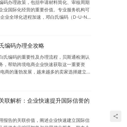
编码办理政策，包括申请材料简化、审核周期
企业国际化经营的重要价值。专业服务机构可
企业全球化进程加速，邓白氏编码（D-U-N-
企业身份标识，已成为武汉地区进出口贸易、招投
武汉地区邓白氏编码办理政策有所调整，贝斯
解读。 一、武汉邓白氏编码最新办理政策要点
氏编码办理全攻略
汉企业只需提供营业执照副本、法人…
白氏编码的重要性及办理流程，贝斯通检测认
务，帮助跨境电商企业快速获取这一重要资
境电商的蓬勃发展，越来越多的卖家选择建立独
程中，邓白氏编码（D-U-N-S Number）
成为众多跨境电商平台的准入要求之一。贝斯
效的邓白氏编码办理服务，助力您的跨境电商
关联解析：企业快速提升国际信誉的
码？ 邓白氏编码是由全球商业数据权威机…
用报告的关联价值，阐述企业快速建立国际信