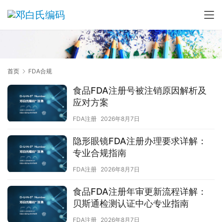
首页
FDA合规
食品FDA注册号被注销原因解析及
应对方案
FDA注册
2026年8月7日
隐形眼镜FDA注册办理要求详解：
专业合规指南
FDA注册
2026年8月7日
食品FDA注册年审更新流程详解：
贝斯通检测认证中心专业指南
FDA注册
2026年8月7日