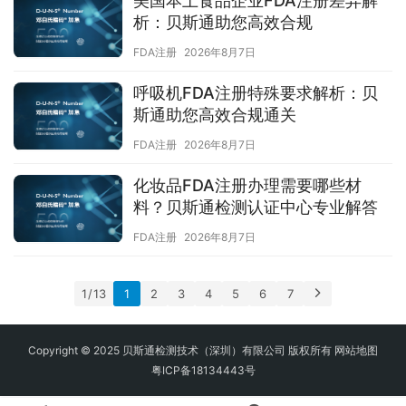
美国本土食品企业FDA注册差异解
析：贝斯通助您高效合规
FDA注册
2026年8月7日
呼吸机FDA注册特殊要求解析：贝
斯通助您高效合规通关
FDA注册
2026年8月7日
化妆品FDA注册办理需要哪些材
料？贝斯通检测认证中心专业解答
FDA注册
2026年8月7日
1 / 13
1
2
3
4
5
6
7
Copyright © 2025 贝斯通检测技术（深圳）有限公司 版权所有
网站地图
粤ICP备18134443号