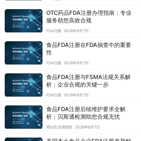
OTC药品FDA注册办理指南：专业
服务助您高效合规
FDA注册
2026年8月7日
食品FDA注册在FDA抽查中的重要
性
FDA注册
2026年8月7日
食品FDA注册与FSMA法规关系解
析：企业合规的关键一步
FDA注册
2026年8月7日
食品FDA注册后续维护要求全解
析：贝斯通检测助您合规无忧
邓白氏信用报告
2026年8月7日