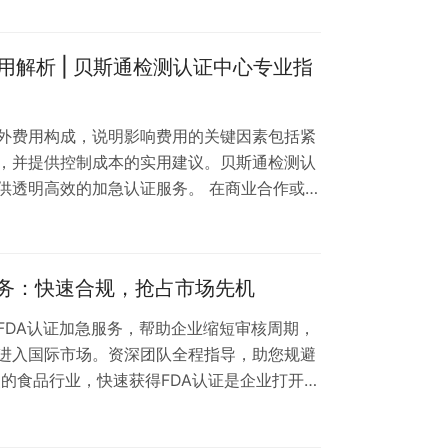
白氏信用报告加急认证服务，助您快速获取权
国际展会需要邓白氏信用报告？ 邓白氏信用报
解析 | 贝斯通检测认证中心专业指
，被广泛应用于国际贸易、投资合作等领域。
外费用构成，说明影响费用的关键因素包括紧
，并提供控制成本的实用建议。贝斯通检测认
供透明高效的加急认证服务。 在商业合作或招
业资质审核的重要环节。若您时间紧迫需要加
为专业检测认证服务机构，贝斯通检测认证中
项。 为什么加急办理会产生额外费用？ 常规
服务：快速合规，抢占市场先机
，而加急服务需调动专项资源优先处理，包
FDA认证加急服务，帮助企业缩短审核周期，
进入国际市场。资深团队全程指导，助您规避
的食品行业，快速获得FDA认证是企业打开国
程往往耗时较长，可能延误产品上市计划。针
特别推出食品FDA认证加急服务，为急需认证