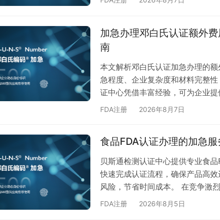
通检测认证中心为您提供专业的邓
威信用背书，顺利参展。 为什么
加急办理邓白氏认证额外费用
告是全球公认的商业信用评估标准
南
在国际…
本文解析邓白氏认证加急办理的额
急程度、企业复杂度和材料完整性
证中心凭借丰富经验，可为企业提
投标过程中，邓白氏认证往往是企
FDA注册
2026年8月7日
急办理，可能会涉及额外费用。作
心为您详细解读相关流程与注意事
食品FDA认证办理的加急
邓白氏认证流程需要一定审核周期
括： 专…
贝斯通检测认证中心提供专业食品
快速完成认证流程，确保产品高效
风险，节省时间成本。 在竞争激烈
际市场的关键。然而，常规认证流
FDA注册
2026年8月5日
对这一痛点，贝斯通检测认证中心