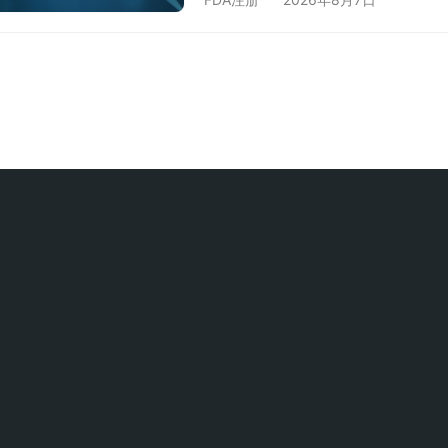
斯通检测认证中心为您详细解析相
妆品FDA注册的核心法律依据 美国联
化妆品监管的根本大法，其中第80