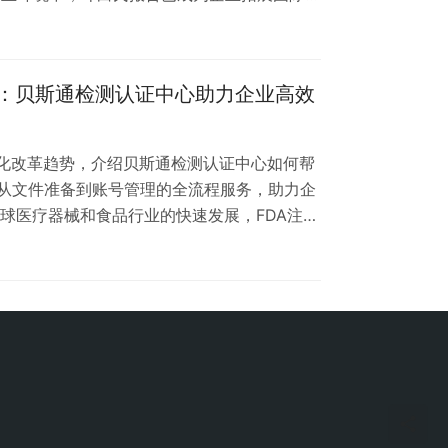
。贝斯通检测认证中心基于多年行业经验，推
，为企业提供一站式高效服务。 为什么选择数
办理流程往往面临材料繁琐、周期长等痛点。我
革：贝斯通检测认证中心助力企业高效
预审系统：自动识别材料完整性，减少反复提交
字化改革趋势，介绍贝斯通检测认证中心如何帮
从文件准备到账号管理的全流程服务，助力企
全球医疗器械和食品行业的快速发展，FDA注册
路。近年来，FDA大力推进注册流程的数字化
合规体验。作为专业的检测认证服务机构，贝
为企业提供全方位的FDA注册数字化解决方
. 电子提交系统升级：FDA逐步淘…