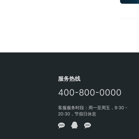
服务热线
400-800-0000
客服服务时段：周一至周五，9:30 -
20:30，节假日休息