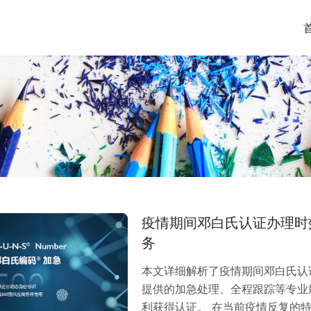
疫情期间邓白氏认证办理时
务
本文详细解析了疫情期间邓白氏认
提供的加急处理、全程跟踪等专业
利获得认证。 在当前疫情反复的