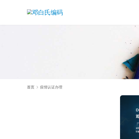
首页
疫情认证办理