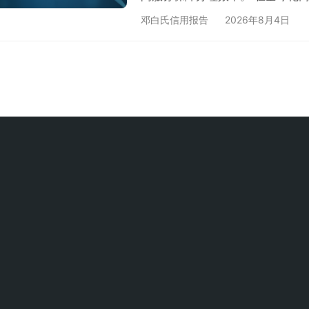
的"商业通行证"。邓白氏认证作
邓白氏信用报告
2026年8月4日
企业信誉度与市场竞争力。针对企
白氏认证加急服务，承诺48小时
什么选择贝斯通加急服务？ 极速响
程…