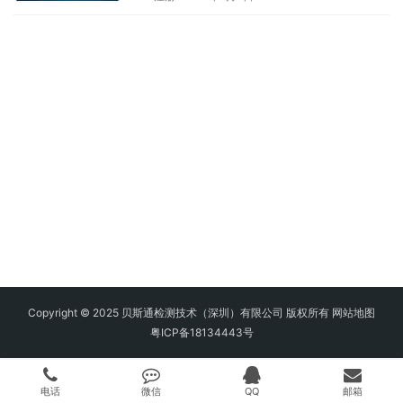
Copyright © 2025 贝斯通检测技术（深圳）有限公司 版权所有
网站地图
粤ICP备18134443号
电话
微信
QQ
邮箱