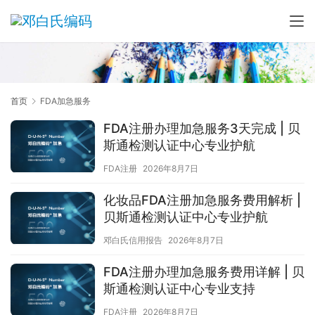
首页
FDA加急服务
FDA注册办理加急服务3天完成 | 贝
斯通检测认证中心专业护航
FDA注册
2026年8月7日
化妆品FDA注册加急服务费用解析 |
贝斯通检测认证中心专业护航
邓白氏信用报告
2026年8月7日
FDA注册办理加急服务费用详解 | 贝
斯通检测认证中心专业支持
FDA注册
2026年8月7日