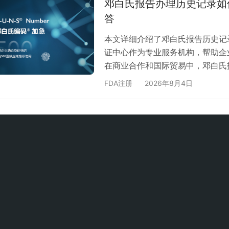
邓白氏报告办理历史记录如
例：• 基础版报告：自出具日起12
答
本文详细介绍了邓白氏报告历史记
证中心作为专业服务机构，帮助企
在商业合作和国际贸易中，邓白氏
录的追溯对许多企业来说至关重要
FDA注册
2026年8月4日
呢？贝斯通检测认证中心为您详细
邓白氏报告记录了企业的信用状况
助企业： 了解自身信用状况的变化
正…