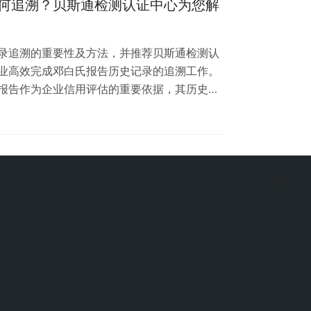
何追溯？贝斯通检测认证中心为您解
个月内有效• 动态…
录追溯的重要性及方法，并推荐贝斯通检测认
业高效完成邓白氏报告历史记录的追溯工作。
报告作为企业信用评估的重要依据，其历史记
。那么，邓白氏报告办理历史记录如何追溯
解答。 一、邓白氏报告历史记录追溯的重要性
、经营历史等关键信息。追溯历史记录可以帮
趋势 为商业谈判提供有力支持 及时发现并纠