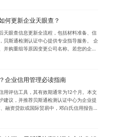
键操作指南： 一、名称变更对信用报告的影响
白氏档案，可能导致： 供应链合作伙伴无法通
如何更新企业天眼查？
跨境合作时出现资质验证障碍 …
后天眼查信息更新全流程，包括材料准备、信
，贝斯通检测认证中心提供专业指导服务。 企
、并购重组等原因变更公司名称。若您的企业
Number），名称变更后需及时同步更新企业信用
数据的准确性。以下是具体操作指南： 一、名
料：包括新版营业执照、工商变更通知书、法人
？企业信用管理必读指南
码状态：确认原编码是否仍处于有效…
信用评估工具，其有效期通常为12个月。本文
护建议，并推荐贝斯通检测认证中心为企业提
作、融资贷款或国际贸易中，邓白氏信用报告
）作为权威的企业信用评估文件，其有效期直接影响决策
：邓白氏信用报告有效期多久？贝斯通检测认
氏信用报告的标准有效期 根据国际信用管理惯