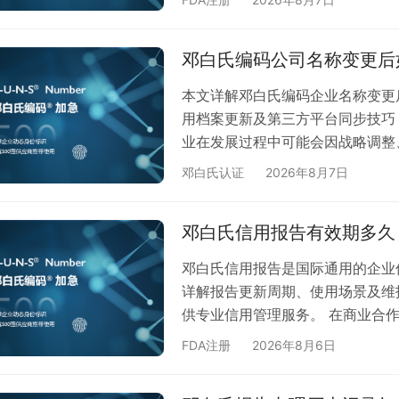
企业信用报告至关重要。以下是关
企业名称变更后，若未及时更新邓
邓白氏编码公司名称变更后
过新名称查询信用记录 国际投标或
本文详解邓白氏编码企业名称变更
用档案更新及第三方平台同步技巧
业在发展过程中可能会因战略调整
已申请邓白氏编码（D-U-N-S 
邓白氏认证
2026年8月7日
信息，以确保天眼查等第三方平台
称变更后的关键步骤 准备基础材
邓白氏信用报告有效期多久
身份证等证明文件 核实邓白氏编
邓白氏信用报告是国际通用的企业
详解报告更新周期、使用场景及维
供专业信用管理服务。 在商业合
（D&B Credit Report
FDA注册
2026年8月6日
时效性。许多企业客户常咨询我们
证中心为您专业解读。 一、邓白