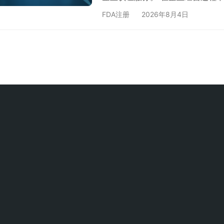
业已完成邓白氏编码(D-U-N-S Nu
FDA注册
2026年8月4日
业社交平台上同步更新公司名称呢
认证中心为您解析这一关键问题。 为什
商业信息一致性：邓白氏编码作为