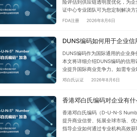
险评估到供应链透明度优化，为企
证中心专业团队可为您定制解决方
社会治理（ESG）表现正形成紧
FDA注册
2026年8月6日
商业信用凭证，其申请流程与ES
据与ESG指标的交叉验证 邓白
DUNS编码如何用于企业信
数据，可直接对应ESG评级中的"
DUNS编码作为国际通用的企业
本文将详细介绍DUNS编码的信
业提升国际商业竞争力。如需专业
心客服团队。 在全球化商业环境
邓白氏认证
2026年8月6日
格和供应链合作机会。作为国际公
业信用状况的重要依据。 一、DUN
香港邓白氏编码对企业有什
认证：9位数字编码精准识别企业
香港邓白氏编码（D-U-N-S N
提升商业信誉、拓展全球市场、优
指导企业如何通过专业机构高效获
氏编码是由国际权威商业数据机构