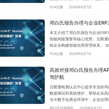
旗下多子公司运营数据成为关键挑
FDA注册
2026年8月7日
为企业提供全面的多子公司报告解
多子公司报告管理的核心痛点 随
邓白氏报告办理与企业ER
题： 子公司数据分散，难以形成统
风…
本文介绍了邓白氏报告与企业ER
智能风险预警等核心优势。贝斯通
助企业构建智能信用管理体系。 
整合能力已成为核心竞争力。邓白
FDA注册
2026年8月7日
企业ERP系统的深度集成，能够为
的价值与应用场景 邓白氏报告包
高效对接邓白氏报告办理A
等关键商业信息，广泛应用于： 
驾护航
贝斯通检测认证中心提供专业的邓
数据测试和系统维护，帮助企业高
当今数字化商业环境中，企业信用
为全球公认的商业信用评估标准，
邓白氏信用报告
2026年8月7日