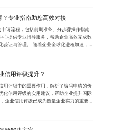
中心凭借专业的技术团队和丰富的行业经验，
PI接口对接解决方案。 为什么选择贝斯通检
申请？专业指南助您高效对接
. 专业技术支持：我们的技术团队精通…
口的申请流程，包括前期准备、分步骤操作指南
中心提供专业指导服务，帮助企业高效完成数
化验证与管理。 随着企业全球化进程加速，邓
r）作为国际通用的企业身份标识，其API接口对接
服务机构，贝斯通检测认证中心为您详解申请
码API接口的核心价值 该接口可实现企业信息
业信用评级提升？
于：• 跨境贸易企业资质核…
信用评级中的重要作用，解析了编码申请的价
优化信用评级的实用建议，帮助企业提升国际
中，企业信用评级已成为衡量企业实力的重要指
企业身份标识，正被越来越多的金融机构和商
为什么邓白氏编码对企业信用评级至关重要？
识别系统，具有以下核心价值： 全球唯一性：