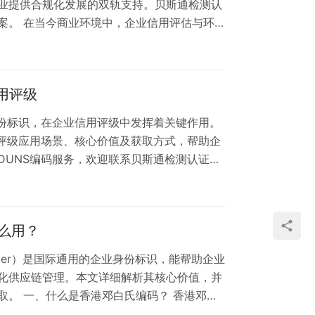
业提供合规化发展的双轨支持。贝斯通检测认
案。 在当今商业环境中，企业信用评估与环境
密的协同关系。邓白氏信用报告作为国际通用的
G评级体系存在多维度的战略关联。 一、信用数
氏信用报告包含的企业付款记录、诉讼信息等核心
用评级
公司治理（G）"维度。通过系统化整…
身份标识，在企业信用评级中发挥着关键作用。
用评级应用场景、核心价值及获取方式，帮助企
DUNS编码服务，欢迎联系贝斯通检测认证中
中，企业信用评级直接影响着融资能力、投标资
认的商业标识系统，DUNS编码已成为评估企
S编码在信用评级中的核心作用 1. 唯一身份
么用？
实体，避免名称相似导致的信用混淆…
umber）是国际通用的企业身份标识，能帮助企业
化供应链管理。本文详细解析其核心价值，并
取。 一、什么是香港邓白氏编码？ 香港邓白
颁发的9位数字唯一标识符，相当于企业的"国