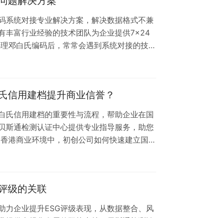
问题解决方案
范围内不被混淆 信用背书：国际金融机构普遍
码系统对接专业解决方案，解决数据格式不兼
有丰富行业经验的技术团队为企业提供7×24
办理邓白氏编码后，常常会遇到系统对接的技术
构，贝斯通检测认证中心为您提供一站式解决
程。 常见系统对接问题解析 1. 数据格式不
能导致传输失败 2. 接口协议冲突：API接口
氏信用建档提升商业信誉？
验证流程复杂：身份认证环节的技…
白氏信用建档的重要性与流程，帮助企业在国
贝斯通检测认证中心提供专业指导服务，助您
的香港商业环境中，初创公司如何快速建立国际
正成为越来越多企业的选择。作为专业的商业
在供应链、投融资等场景中的可信度。 为什么
？ 对于刚起步的企业而言，邓白氏信用建档能
G评级的关联
强国际合作伙伴的信任度 提升在招标采购中
助力企业提升ESG评级表现，从数据整合、风