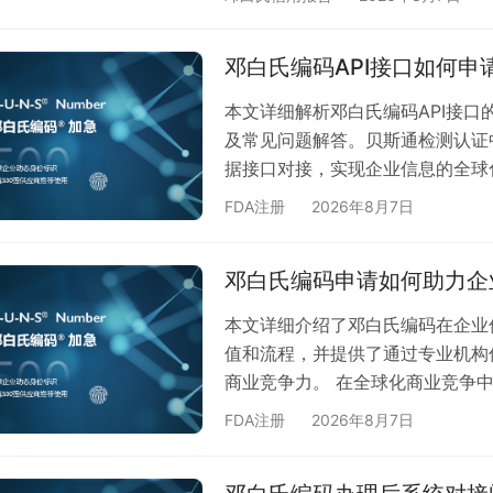
高效整合与应用。贝斯通检测认证
为您提供一站式的邓白氏报告办理A
邓白氏编码API接口如何
测认证中心进行API接口对接？ 1
本文详细解析邓白氏编码API接
及常见问题解答。贝斯通检测认证
据接口对接，实现企业信息的全球
白氏编码（D-U-N-S Numbe
FDA注册
2026年8月7日
需求日益增长。作为专业检测认证
流程中的关键要点。 一、邓白氏编
邓白氏编码申请如何助力企
的实时验证与数据同步，主要应用
本文详细介绍了邓白氏编码在企业
值和流程，并提供了通过专业机构
商业竞争力。 在全球化商业竞争
标。而邓白氏编码作为国际通用的
FDA注册
2026年8月7日
业伙伴用于企业信用评估体系。 
邓白氏编码是全球公认的企业身份