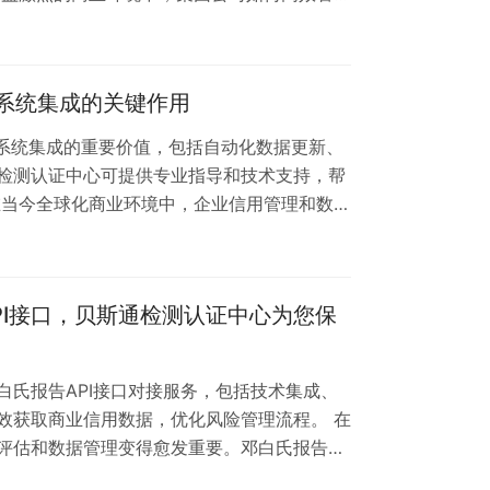
战。贝斯通检测认证中心凭借专业服务能力，
决方案，助力集团实现数据整合与管理优化。
着业务规模扩大，集团公司常面临以下管理难
P系统集成的关键作用
一视图 报告标准不统一，影响决策效率 合规
P系统集成的重要价值，包括自动化数据更新、
检测认证中心可提供专业指导和技术支持，帮
在当今全球化商业环境中，企业信用管理和数据
氏报告作为国际通用的商业信用评估工具，与
企业决策提供强有力的数据支持。 邓白氏报告
含企业信用评级、财务健康状况、法律诉讼记录
PI接口，贝斯通检测认证中心为您保
供应商风险评估与管理 国际业务合作伙伴筛…
白氏报告API接口对接服务，包括技术集成、
效获取商业信用数据，优化风险管理流程。 在
评估和数据管理变得愈发重要。邓白氏报告作
其API接口对接服务能够帮助企业实现数据的