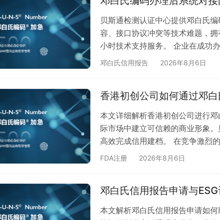
邓白氏编码办理后系统对接
9位数字编码确保企业身份在全球
采…
贝斯通检测认证中心提供邓白氏编
容、接口协议冲突等技术难题，拥
小时技术支持服务。 企业在成功
难题。作为专业的检测认证服务机
邓白氏信用报告
2026年8月6日
方案，助力企业高效完成数据对接流
兼容：不同系统间的数据标准差异可
香港初创公司如何通过邓白
版本不一致引发的通讯障碍 3. 
本文详细解析香港初创公司进行邓
际市场中建立可信赖的商业形象。
高效完成信用建档。 在竞争激烈
认可的商业信誉？邓白氏信用建档
FDA注册
2026年8月6日
信用评估体系，它能有效提升企业
香港初创公司需要邓白氏信用建档
邓白氏信用报告申请与ES
够： 建立独立的商业身份识别 增
的…
本文解析邓白氏信用报告申请如何