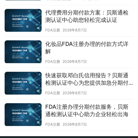
代理费用分期付款方案：贝斯通检
测认证中心助您轻松完成认证
FDA注册
2026年8月7日
化妆品FDA注册办理的付款方式详
解
FDA注册
2026年8月7日
快速获取邓白氏信用报告？贝斯通
检测认证中心为您提供加急分期付
款服务
FDA注册
2026年8月7日
FDA注册办理分期付款服务，贝斯
通检测认证中心助力企业轻松出海
FDA注册
2026年8月7日