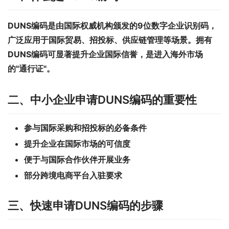
DUNS编码是由国际权威机构颁发的9位数字企业识别码，
广泛应用于国际贸易、招投标、供应链管理等场景。拥有
DUNS编码可显著提升企业国际信誉，是进入海外市场
的"通行证"。
二、中小企业申请DUNS编码的重要性
参与国际采购和招投标的必备条件
提升企业在国际市场的可信度
便于与国际合作伙伴开展业务
部分跨境电商平台入驻要求
三、快速申请DUNS编码的步骤