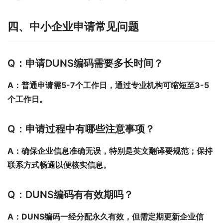
四、中小企业申请常见问题
Q：申请DUNS编码需要多长时间？
A：普通申请需5-7个工作日，通过专业机构可缩短至3-5
个工作日。
Q：申请过程中有哪些注意事项？
A：确保企业信息准确无误，特别是英文翻译要规范；保持
联系方式畅通以便核实信息。
Q：DUNS编码有有效期吗？
A：DUNS编码一经分配永久有效，但需定期更新企业信