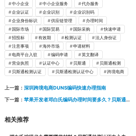
中小企业
中小企业服务
代办服务
企业认证
企业识别
企业识别码
企业身份标识
供应链管理
办理时间
国际市场
国际贸易
国际采购
快速申请
招投标
有效期
检测认证
法人身份证
注意事项
海外市场
申请材料
电商平台入驻
编码申请
英文翻译
营业执照
认证中心
贝斯通
贝斯通检测
贝斯通检测认证
贝斯通检测认证中心
跨境电商
上一篇：
深圳跨境电商DUNS编码快速办理指南
下一篇：
苹果开发者邓白氏编码办理时间要多久？贝斯通检测认证中心为您解答
相关推荐