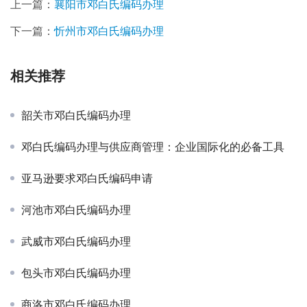
上一篇：
襄阳市邓白氏编码办理
下一篇：
忻州市邓白氏编码办理
相关推荐
韶关市邓白氏编码办理
邓白氏编码办理与供应商管理：企业国际化的必备工具
亚马逊要求邓白氏编码申请
河池市邓白氏编码办理
武威市邓白氏编码办理
包头市邓白氏编码办理
商洛市邓白氏编码办理