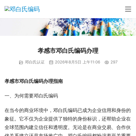
孝感市邓白氏编码办理
邓白氏认证
2026年8月5日 上午11:06
297
孝感市邓白氏编码办理指南
一、为何需要邓白氏编码
在当今的商业环境中，邓白氏编码已成为企业信用和身份的
象征。它不仅为企业提供了独特的身份标识，还帮助企业在
全球范围内建立信任和透明度。无论是在商业交易、合作伙
伴关系建立还是市场推广中，邓白氏编码都扮演着至关重要