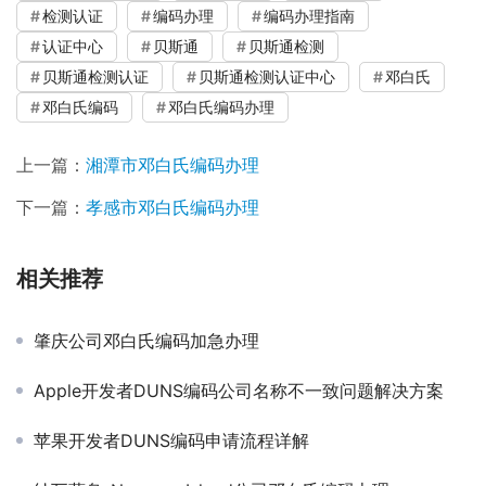
检测认证
编码办理
编码办理指南
认证中心
贝斯通
贝斯通检测
贝斯通检测认证
贝斯通检测认证中心
邓白氏
邓白氏编码
邓白氏编码办理
上一篇：
湘潭市邓白氏编码办理
下一篇：
孝感市邓白氏编码办理
相关推荐
肇庆公司邓白氏编码加急办理
Apple开发者DUNS编码公司名称不一致问题解决方案
苹果开发者DUNS编码申请流程详解