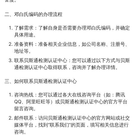
二、邓白氏编码的办理流程
了解需求：了解自身是否需要办理邓白氏编码，并确定
具体用途。
准备资料：准备相关企业信息，如公司名称、注册号、
地址等。
联系贝斯通检测认证中心：您可以通过以下方式与贝斯
通检测认证中心取得联系，咨询并了解办理详情。
三、如何联系贝斯通检测认证中心
咨询热线：您可以通过各大在线咨询平台（如：腾讯
QQ、阿里旺旺等）或贝斯通检测认证中心的官方平台
留言咨询。
邮件联系：访问贝斯通检测认证中心的官方网站或社交
媒体平台，找到“联系我们”的页面，填写相关信息进行
咨询。