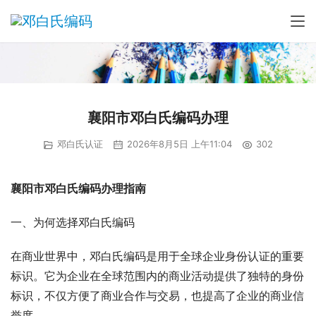
襄阳市邓白氏编码办理
邓白氏认证
2026年8月5日 上午11:04
302
襄阳市邓白氏编码办理指南
一、为何选择邓白氏编码
在商业世界中，邓白氏编码是用于全球企业身份认证的重要
标识。它为企业在全球范围内的商业活动提供了独特的身份
标识，不仅方便了商业合作与交易，也提高了企业的商业信
誉度。