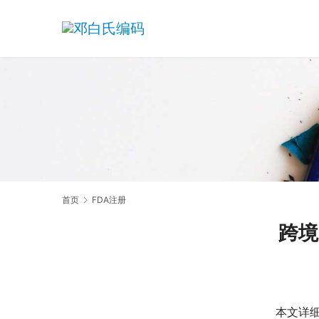
首页
FDA注册
跨境
本文详