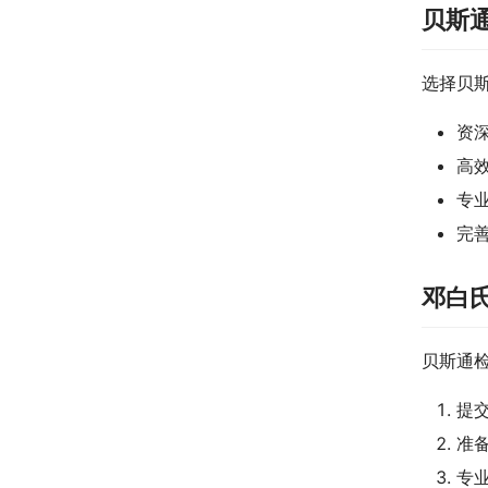
贝斯
选择贝
资
高
专
完
邓白
贝斯通
提
准
专