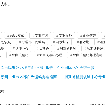
务支持。
eBay卖家
专业咨询
专业服务
企业信誉
身份识别
办理邓白氏编码
国际业务
有效期
检
执照
认证中心
贝斯通
贝斯通检测
贝斯通检测
氏
邓白氏编码
邓白氏编码办理
邓白氏编码办理流程
：
邓白氏编码办理与企业信用报告：企业国际化的关键一步
：
苏州工业园区邓白氏编码办理指南——贝斯通检测认证中心专
荐