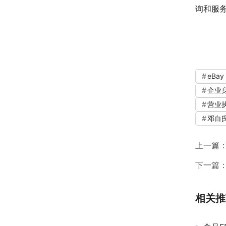
询和服
eBay
企业
营业
邓白
上一篇
下一篇
相关推