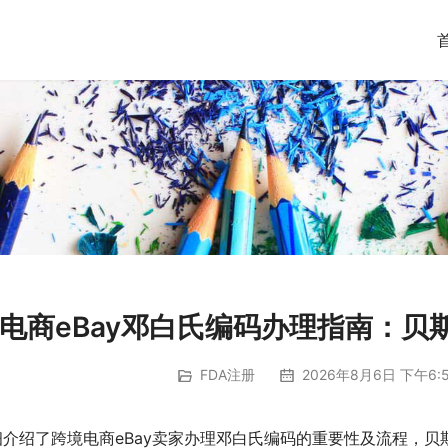
电商eBay邓白氏编码办理指南：贝
FDA注册
2026年8月6日 下午6:5
细介绍了跨境电商eBay卖家办理邓白氏编码的重要性及流程，