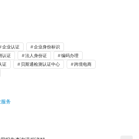
企业认证
企业身份标识
测认证
法人身份证
编码办理
认证
贝斯通检测认证中心
跨境电商
业服务