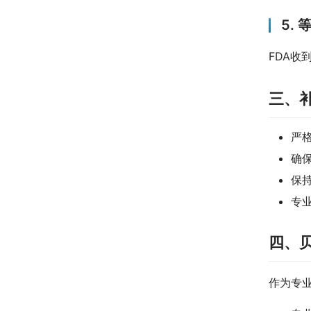
5. 
FDA收
三、
严
确
保持
专
四、
作为专