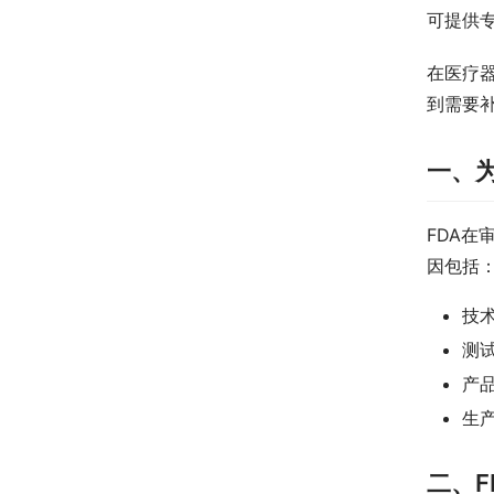
可提供
在医疗
到需要
一、
FDA
因包括
技
测
产
生
二、F