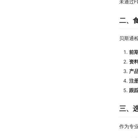
未通过
二、食
贝斯通
前
资
产
注
跟
三、
作为专