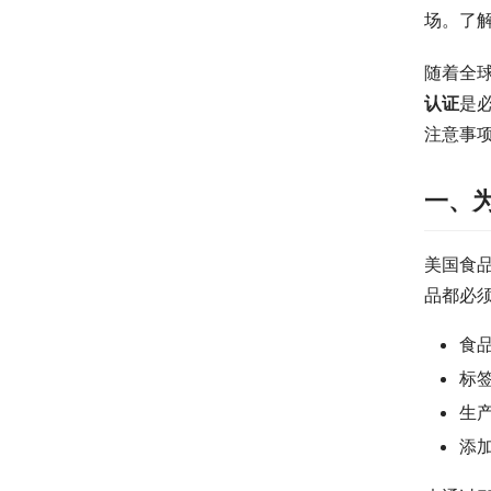
场。了
随着全
认证
是
注意事
一、
美国食
品都必须
食
标
生
添