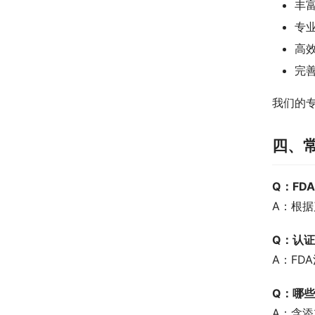
丰富
专
高
完
我们的
四、
Q：FD
A：根据
Q：认
A：FD
Q：哪
A：含