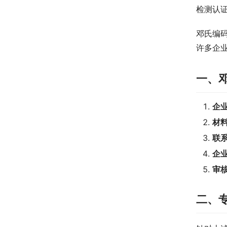
检测认
邓氏编
许多企
一、
企
材
联
企
审
二、