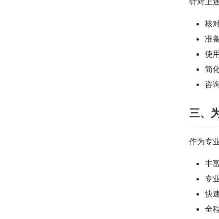
针对上
核
准
使
简
咨
三、
作为专
丰
专
快
全