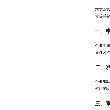
本文深
程等关
一、
企业申
证件及
二、
企业编
使用的
三、