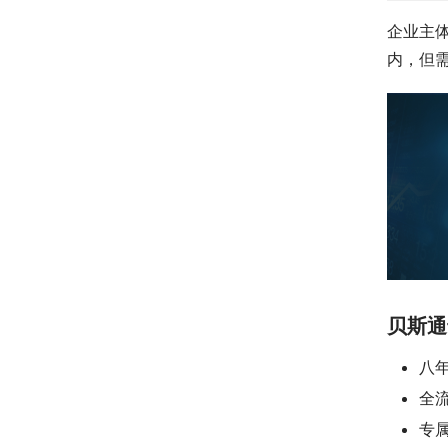
企业主
内，但
贝斯通
八
全
专