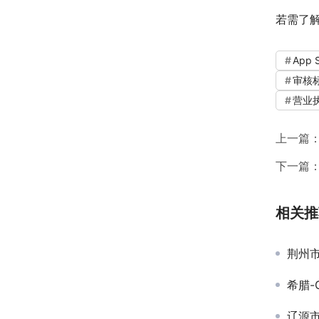
若需了
App 
审核
营业
上一篇
下一篇
相关推
荆州
希腊-
辽源