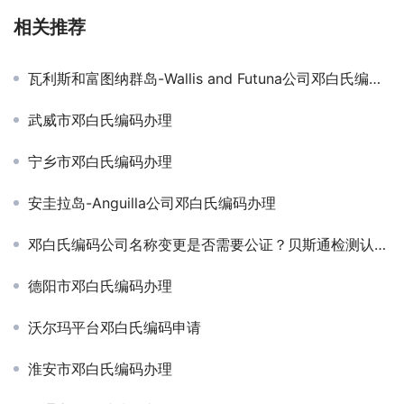
相关推荐
瓦利斯和富图纳群岛-Wallis and Futuna公司邓白氏编码办理
武威市邓白氏编码办理
宁乡市邓白氏编码办理
安圭拉岛-Anguilla公司邓白氏编码办理
邓白氏编码公司名称变更是否需要公证？贝斯通检测认证中心为您解答
德阳市邓白氏编码办理
沃尔玛平台邓白氏编码申请
淮安市邓白氏编码办理