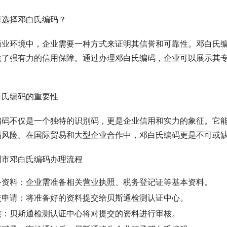
何选择邓白氏编码？
商业环境中，企业需要一种方式来证明其信誉和可靠性。邓白氏
供了强有力的信用保障。通过办理邓白氏编码，企业可以展示其
白氏编码的重要性
编码不仅是一个独特的识别码，更是企业信用和实力的象征。它
易风险。在国际贸易和大型企业合作中，邓白氏编码更是不可或
州市邓白氏编码办理流程
备资料：企业需准备相关营业执照、税务登记证等基本资料。
交申请：将准备好的资料提交给贝斯通检测认证中心。
核：贝斯通检测认证中心将对提交的资料进行审核。