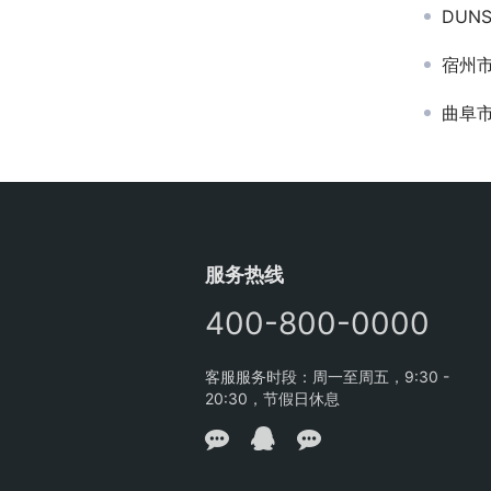
DU
宿州
曲阜
服务热线
400-800-0000
客服服务时段：周一至周五，9:30 -
20:30，节假日休息