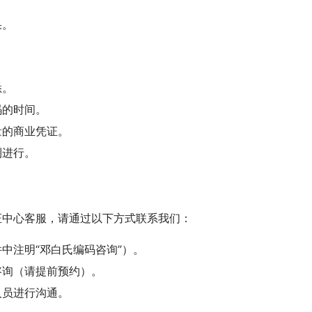
果。
悉。
码的时间。
量的商业凭证。
利进行。
证中心客服，请通过以下方式联系我们：
中注明“邓白氏编码咨询”）。
咨询（请提前预约）。
人员进行沟通。