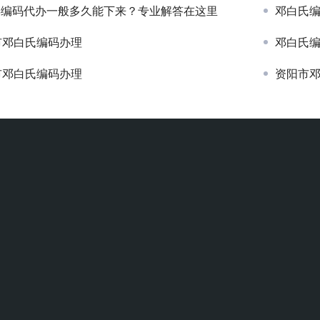
NS编码代办一般多久能下来？专业解答在这里
邓白氏
市邓白氏编码办理
邓白氏
市邓白氏编码办理
资阳市