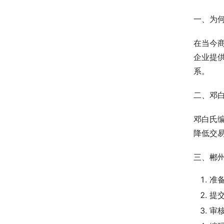
一、为
在当今
企业提
系。
二、邓
邓白氏
降低交
三、郴
准
提
审