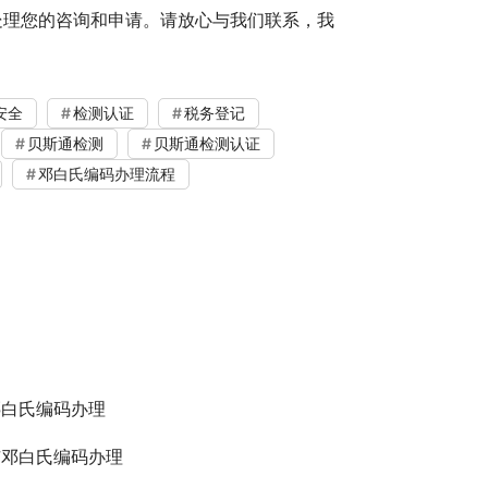
处理您的咨询和申请。请放心与我们联系，我
安全
检测认证
税务登记
贝斯通检测
贝斯通检测认证
邓白氏编码办理流程
邓白氏编码办理
市邓白氏编码办理