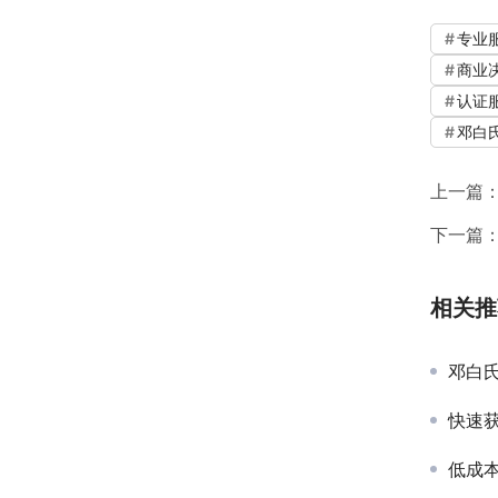
专业
商业
认证
邓白
上一篇
下一篇
相关推
邓白氏编
快速获
低成本