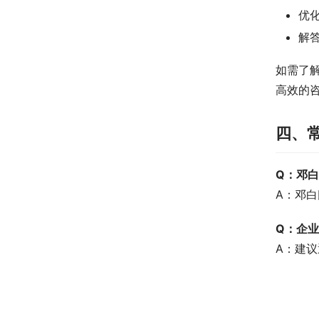
优
解
如需了
高效的
四、
Q：邓
A：邓
Q：企
A：建