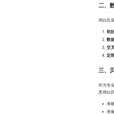
二、
邓白氏
初
数
交
定
三、
作为专
悉邓白
准
准