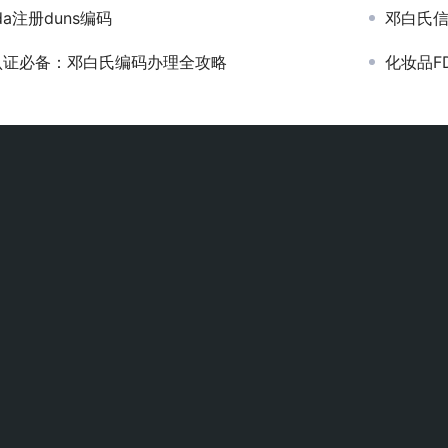
da注册duns编码
邓白氏
认证必备：邓白氏编码办理全攻略
化妆品F