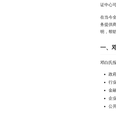
证中心
在当今
务提供
明，帮
一、
邓白氏
政
行
金
企
公