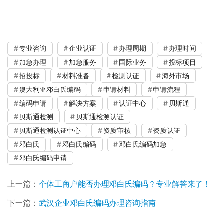
专业咨询
企业认证
办理周期
办理时间
加急办理
加急服务
国际业务
投标项目
招投标
材料准备
检测认证
海外市场
澳大利亚邓白氏编码
申请材料
申请流程
编码申请
解决方案
认证中心
贝斯通
贝斯通检测
贝斯通检测认证
贝斯通检测认证中心
资质审核
资质认证
邓白氏
邓白氏编码
邓白氏编码加急
邓白氏编码申请
上一篇：
个体工商户能否办理邓白氏编码？专业解答来了！
下一篇：
武汉企业邓白氏编码办理咨询指南