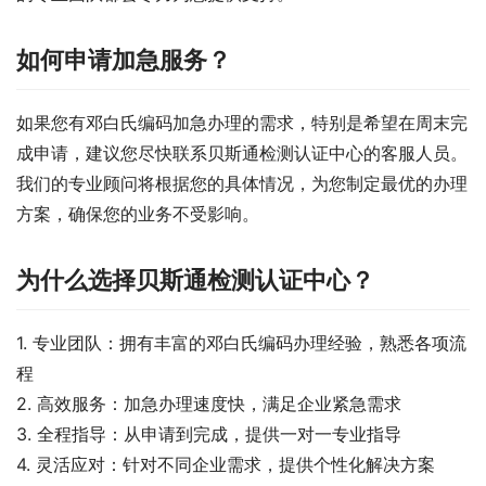
如何申请加急服务？
如果您有邓白氏编码加急办理的需求，特别是希望在周末完
成申请，建议您尽快联系贝斯通检测认证中心的客服人员。
我们的专业顾问将根据您的具体情况，为您制定最优的办理
方案，确保您的业务不受影响。
为什么选择贝斯通检测认证中心？
1. 专业团队：拥有丰富的邓白氏编码办理经验，熟悉各项流
程
2. 高效服务：加急办理速度快，满足企业紧急需求
3. 全程指导：从申请到完成，提供一对一专业指导
4. 灵活应对：针对不同企业需求，提供个性化解决方案