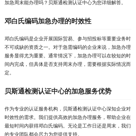
加急周末能办理吗？贝斯通检测认证中心为您详细解答。
邓白氏编码加急办理的时效性
邓白氏编码是企业开展国际贸易、参与招投标等重要业务时
不可或缺的资质之一。对于急需编码的企业来说，加急办理
服务显得尤为重要。通常情况下，加急办理可以在较短的时
间内完成，但具体是否支持周末办理，需要根据实际情况而
定。
贝斯通检测认证中心的加急服务优势
作为专业的认证服务机构，贝斯通检测认证中心深知企业对
时效性的需求。我们提供高效的加急办理服务，帮助企业在
最短时间内获得邓白氏编码。无论是工作日还是周末，我们
的专业团队都会尽力为您提供支持。