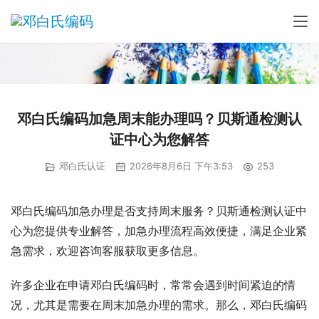
邓白氏编码加急周末能办理吗？贝斯通检测认
证中心为您解答
邓白氏认证
2026年8月6日 下午3:53
253
邓白氏编码加急办理是否支持周末服务？贝斯通检测认证中
心为您提供专业解答，加急办理流程高效便捷，满足企业紧
急需求，欢迎咨询客服获取更多信息。
许多企业在申请邓白氏编码时，常常会遇到时间紧迫的情
况，尤其是需要在周末加急办理的需求。那么，邓白氏编码