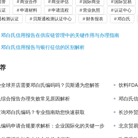
信誉
商业合作
商业评估
国际商业
国际贸易
认证
申请材料
申请流程
营业执照
认证中心
通检测认证
贝斯通检测认证中心
财务报表
邓白氏
：
邓白氏信用报告在供应链管理中的关键作用与办理指南
：
邓白氏信用报告与银行征信的区别解析
荐
逊全球开店需要邓白氏编码吗？贝斯通为您解答
饮料FDA
氏综合报告办理失败常见原因解析
邓白氏
查询邓白氏编码？专业指南助您快速获取
长沙外贸公
氏编码申请合规要求解析：企业国际化的关键一步
北京贸