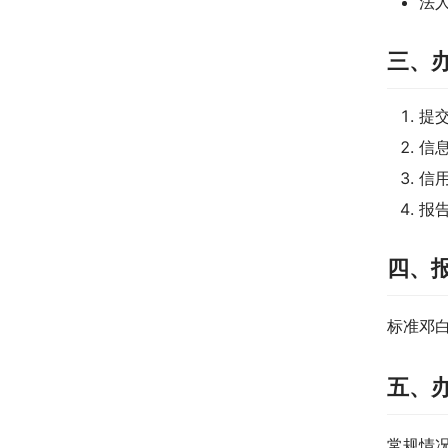
法
三、
提
信
信
报
四、
标准邓
五、
常规情