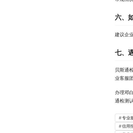
六、
建议企
七、
贝斯通
业客服
办理邓
通检测
专业
信用