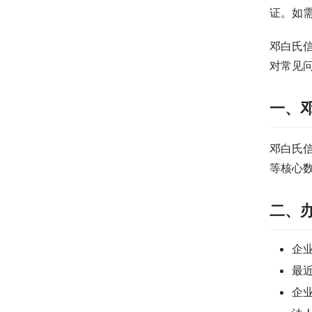
证。如
邓白氏
对常见
一、
邓白氏
等核心
二、
企
最
企