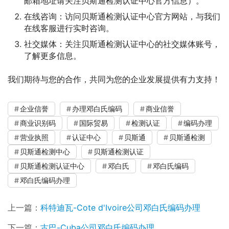
邮箱地址请关注贝斯通检测认证中心官方信息）。
在线咨询：访问贝斯通检测认证中心官方网站，与我们
在线客服进行实时咨询。
社交媒体：关注贝斯通检测认证中心的社交媒体账号，
了解更多信息。
我们期待与您的合作，共同为您的企业发展提供有力支持！
企业信誉
办理邓白氏编码
商业信誉
商业识别码
国际贸易
检测认证
编码办理
营业执照
认证中心
贝斯通
贝斯通检测
贝斯通检测中心
贝斯通检测认证
贝斯通检测认证中心
邓白氏
邓白氏编码
邓白氏编码办理
上一篇：
科特迪瓦-Cote d'Ivoire公司邓白氏编码办理
下一篇：
古巴-Cuba公司邓白氏编码办理