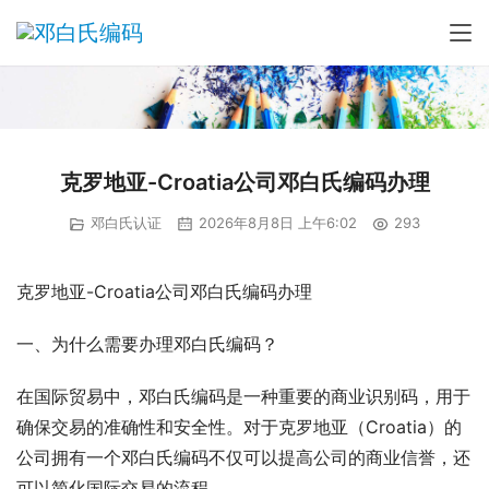
克罗地亚-Croatia公司邓白氏编码办理
邓白氏认证
2026年8月8日 上午6:02
293
克罗地亚-Croatia公司邓白氏编码办理
一、为什么需要办理邓白氏编码？
在国际贸易中，邓白氏编码是一种重要的商业识别码，用于
确保交易的准确性和安全性。对于克罗地亚（Croatia）的
公司拥有一个邓白氏编码不仅可以提高公司的商业信誉，还
可以简化国际交易的流程。